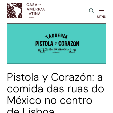
Skip
Menu
pesquisa
to
main
content
Pistola y Corazón: a
comida das ruas do
México no centro
de Lisboa