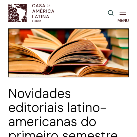
Skip
Menu
pesquisa
to
main
content
Novidades
editoriais latino-
americanas do
primeiro semestre