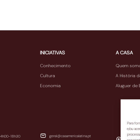
INICIATIVAS
A CASA
Conhecimento
Quem som
Cultura
A História 
Economia
Aluguer de
Para fo
e/ou ace
process
geral@casamericalatina.pt
14h00-18h30
Avenida d