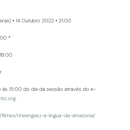
heiras) • 14 Outubro 2022 • 21:00
:00 *
 18:00
r
té às 15:00 do dia da sessão através do e-
to.org
.
filmes/nheengatu-a-lingua-da-amazonia/