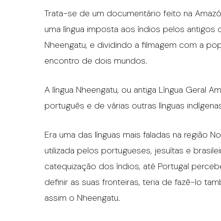
Trata-se de um documentário feito na Amazón
uma língua imposta aos índios pelos antigos c
Nheengatu, e dividindo a filmagem com a popu
encontro de dois mundos.
A língua Nheengatu, ou antiga Língua Geral Am
português e de várias outras línguas indígena
Era uma das línguas mais faladas na região No
utilizada pelos portugueses, jesuítas e bras
catequização dos índios, até Portugal perce
definir as suas fronteiras, teria de fazê-lo t
assim o Nheengatu.