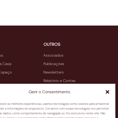
OUTROS
os
Associados
da Casa
Publicações
 Espaço
Newsletters
Relatório e Contas
Contactos
Gerir o Consentimento
rnecer as melhores experiências, usamos tecnologias como cookies para armazenar
der a informações do dispositivo. Consentir com essas tecnologias nos permitirá
ar dados, como comportamento de navegação ou IDs exclusivos neste site. Não
a Índia, 110,