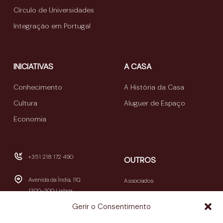
Círculo de Universidades
Integração em Portugal
INICIATIVAS
A CASA
Conhecimento
A História da Casa
Cultura
Aluguer de Espaço
Economia
+351 218 172 490
OUTROS
Avenida da Índia, 110,
Associados
1300-300 Lisboa
Publicações
Gerir o Consentimento
Newsletters
geral@casamericalatina.pt