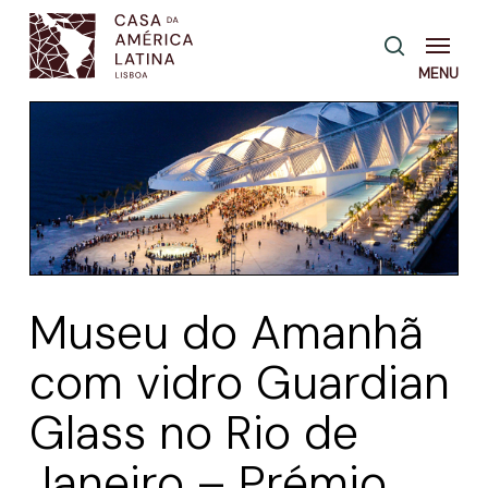
Skip
Menu
pesquisa
to
main
content
Museu do Amanhã
com vidro Guardian
Glass no Rio de
Janeiro – Prémio