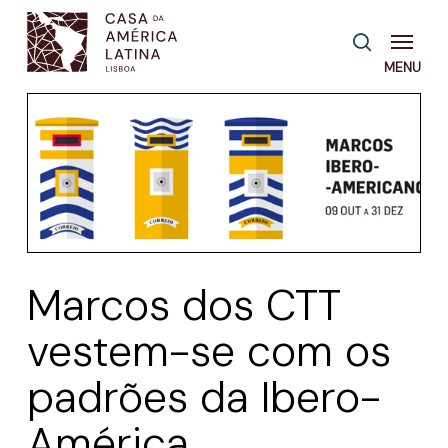
Skip
Menu
pesquisa
to
main
content
Marcos dos CTT
vestem-se com os
padrões da Ibero-
América