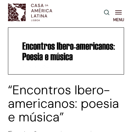
Skip
Menu
pesquisa
to
main
content
“Encontros Ibero-
americanos: poesia
e música”