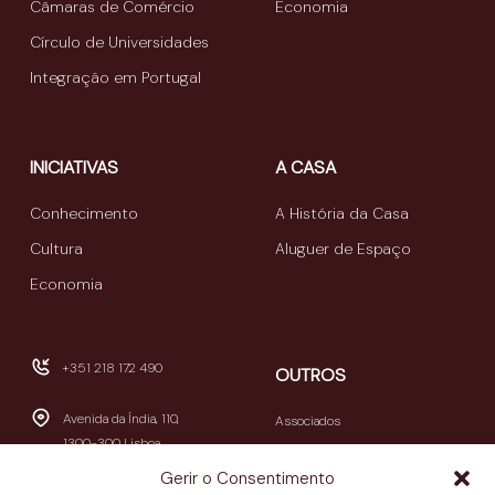
Câmaras de Comércio
Economia
Círculo de Universidades
Integração em Portugal
INICIATIVAS
A CASA
Conhecimento
A História da Casa
Cultura
Aluguer de Espaço
Economia
+351 218 172 490
OUTROS
Avenida da Índia, 110,
Associados
1300-300 Lisboa
Publicações
Gerir o Consentimento
Newsletters
geral@casamericalatina.pt