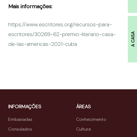
Mais informações:
https://www.escritores.org/recursos-para-
escritores/30269-62-premio-literario-casa-
A CASA
de-las-americas-2021-cuba
INFORMAÇÕES
ÁREAS
Embaixadas
Conhecimento
Consulados
Cultura