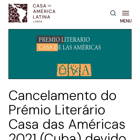
Skip
Menu
pesquisa
to
main
content
Cancelamento do
Prémio Literário
Casa das Américas
2021 (Cuba) devido