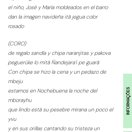
el niño, José y María moldeados en el barro
dan la imagen navideña itã jegua color
rosado
(CORO)
de regalo sandía y chipa naranjitas y pakova
peguerúke lo mitâ Ñandejara’i pe guarâ
Con chipa se hizo la cena y un pedazo de
mbeju
INFORMAÇÕES
estamos en Nochebuena la noche del
mborayhu
que lindo está su pesebre mirana un poco el
yvu
y en sus orillas cantando su tristeza un