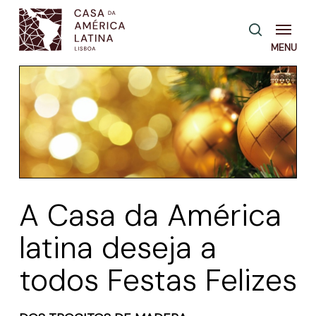
Skip
Menu
pesquisa
to
main
content
A Casa da América
latina deseja a
todos Festas Felizes