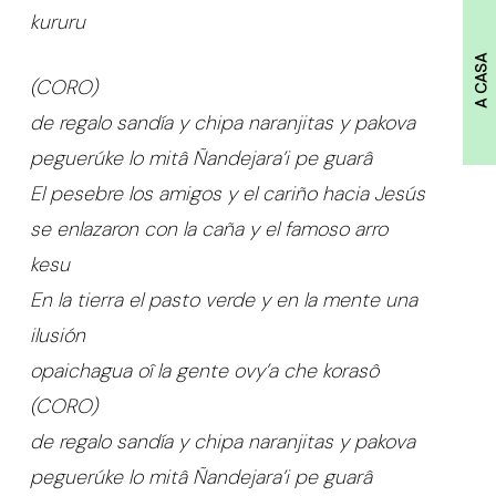
kururu
A CASA
(CORO)
de regalo sandía y chipa naranjitas y pakova
peguerúke lo mitâ Ñandejara’i pe guarâ
El pesebre los amigos y el cariño hacia Jesús
se enlazaron con la caña y el famoso arro
kesu
En la tierra el pasto verde y en la mente una
ilusión
opaichagua oî la gente ovy’a che korasô
(CORO)
de regalo sandía y chipa naranjitas y pakova
peguerúke lo mitâ Ñandejara’i pe guarâ