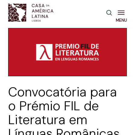
Skip
Menu
pesquisa
to
main
content
Convocatória para
o Prémio FIL de
Literatura em
Línguas Românicas