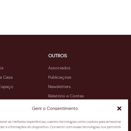
OUTROS
os
Associados
da Casa
Publicações
 Espaço
Newsletters
Relatório e Contas
Contactos
Gerir o Consentimento
rnecer as melhores experiências, usamos tecnologias como cookies para armazenar
der a informações do dispositivo. Consentir com essas tecnologias nos permitirá