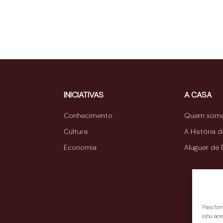
INICIATIVAS
A CASA
Conhecimento
Quem som
Cultura
A História 
Economia
Aluguer de
Para fo
e/ou ace