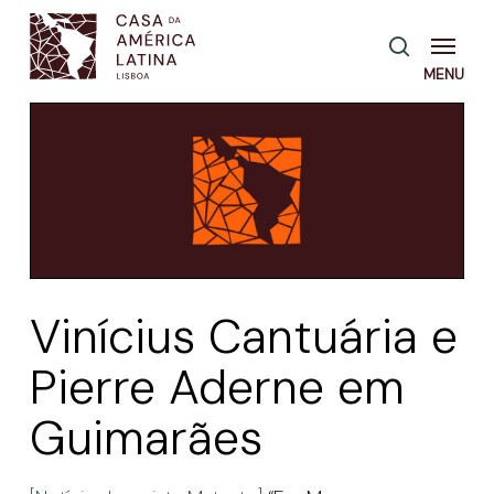
Skip
Menu
pesquisa
to
main
content
Vinícius Cantuária e
Pierre Aderne em
Guimarães