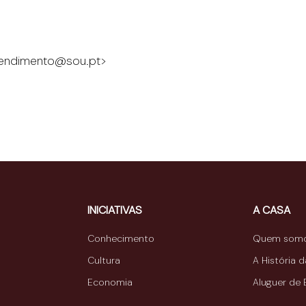
tendimento@sou.pt>
INICIATIVAS
A CASA
Conhecimento
Quem som
Cultura
A História 
Economia
Aluguer de