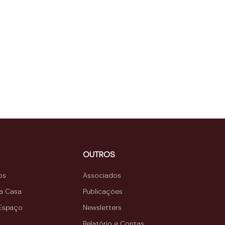
OUTROS
os
Associados
da Casa
Publicações
 Espaço
Newsletters
Relatório e Contas