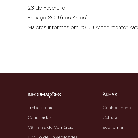
23 de Fevereiro
Espaço SOU.(nos Anjos)
Maiores informes em: “SOU Atendimento” <a
INFORMAÇÕES
ÁREAS
Embaixadas
Conhecimento
Consulados
Cultura
Câmaras de Comércio
Economia
Círculo de Universidades