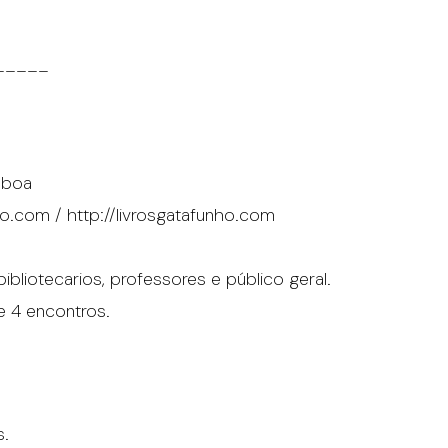
_____
isboa
nho.com / http://livrosgatafunho.com
bliotecarios, professores e público geral.
 4 encontros.
s.