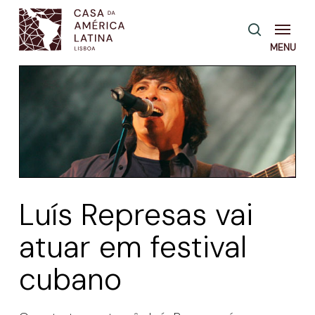
Skip
Menu
pesquisa
to
main
content
Luís Represas vai
atuar em festival
cubano