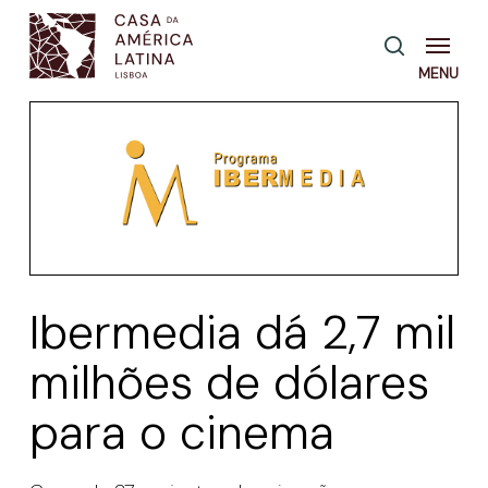
Skip
Menu
pesquisa
to
main
content
Ibermedia dá 2,7 mil
milhões de dólares
para o cinema