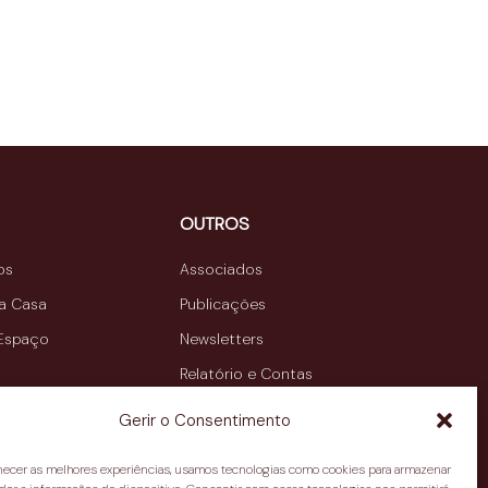
OUTROS
os
Associados
da Casa
Publicações
 Espaço
Newsletters
Relatório e Contas
Contactos
Gerir o Consentimento
rnecer as melhores experiências, usamos tecnologias como cookies para armazenar