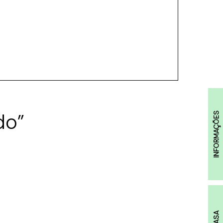
do”
INFORMAÇÕES
A CASA