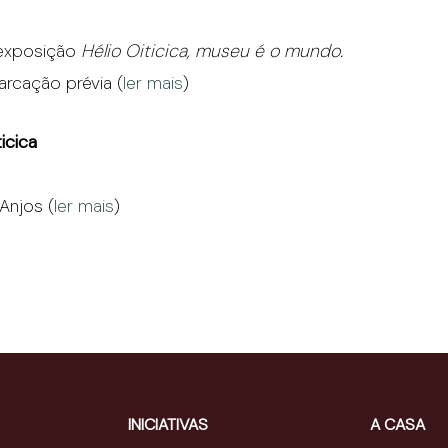
 exposição
Hélio Oiticica, museu é o mundo.
rcação prévia (
ler mais
)
ticica
Anjos (
ler mais
)
INICIATIVAS
A CASA