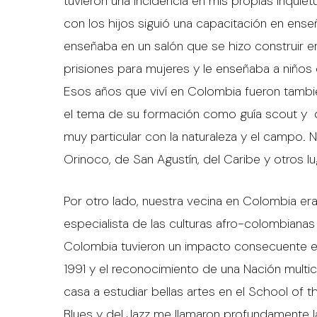
tuvieron una incidencia en mis propias inqu
con los hijos siguió una capacitación en ense
enseñaba en un salón que se hizo construir en e
prisiones para mujeres y le enseñaba a niños
Esos años que viví en Colombia fueron tam
el tema de su formación como guía scout y d
muy particular con la naturaleza y el campo. 
Orinoco, de San Agustín, del Caribe y otros 
Por otro lado, nuestra vecina en Colombia er
especialista de las culturas afro-colombianas 
Colombia tuvieron un impacto consecuente en
1991 y el reconocimiento de una Nación multic
casa a estudiar bellas artes en el School of th
Blues y del Jazz me llamaron profundamente la