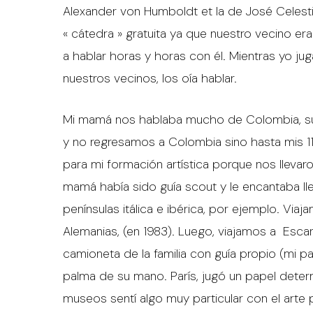
Alexander von Humboldt et la de José Celest
« cátedra » gratuita ya que nuestro vecino er
a hablar horas y horas con él. Mientras yo j
nuestros vecinos, los oía hablar.
Mi mamá nos hablaba mucho de Colombia, sus 
y no regresamos a Colombia sino hasta mis 11
para mi formación artística porque nos lleva
mamá había sido guía scout y le encantaba lle
penínsulas itálica e ibérica, por ejemplo. Via
Alemanias, (en 1983). Luego, viajamos a Escan
camioneta de la familia con guía propio (mi
palma de su mano. París, jugó un papel determ
museos sentí algo muy particular con el arte pi