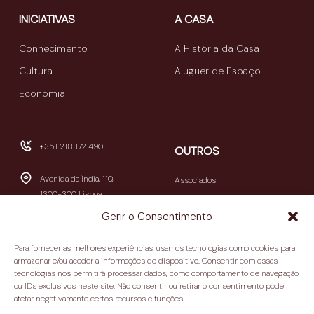
INICIATIVAS
A CASA
Conhecimento
A História da Casa
Cultura
Aluguer de Espaço
Economia
+351 218 172 490
OUTROS
Avenida da Índia, 110,
Associados
1300-300 Lisboa
Publicações
Gerir o Consentimento
Newsletters
geral@casamericalatina.pt
Relatório e Contas
Para fornecer as melhores experiências, usamos tecnologias como cookies para
09h30-13h00 / 14h00-
armazenar e/ou aceder a informações do dispositivo. Consentir com essas
Contactos
tecnologias nos permitirá processar dados, como comportamento de navegação
18h30
ou IDs exclusivos neste site. Não consentir ou retirar o consentimento pode
(encerra aos sábados e
Política de privacidade
afetar negativamante certos recursos e funções.
domingos)