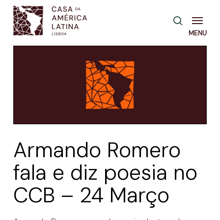
Skip
Menu
pesquisa
to
main
content
Armando Romero
fala e diz poesia no
CCB – 24 Março