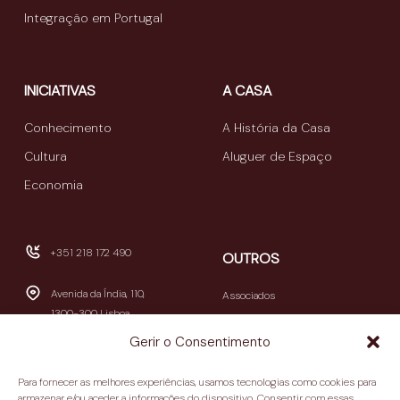
Integração em Portugal
INICIATIVAS
A CASA
Conhecimento
A História da Casa
Cultura
Aluguer de Espaço
Economia
+351 218 172 490
OUTROS
Avenida da Índia, 110,
Associados
1300-300 Lisboa
Publicações
Gerir o Consentimento
Newsletters
geral@casamericalatina.pt
Relatório e Contas
Para fornecer as melhores experiências, usamos tecnologias como cookies para
09h30-13h00 / 14h00-
armazenar e/ou aceder a informações do dispositivo. Consentir com essas