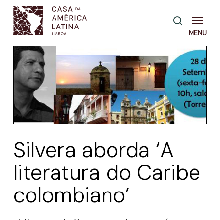
Skip
Menu
pesquisa
to
main
content
Silvera aborda ‘A
literatura do Caribe
colombiano’