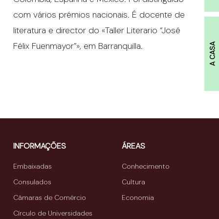
com vários prémios nacionais. É docente de
literatura e director do «Taller Literario “José
Félix Fuenmayor”», em Barranquilla.
A CASA
INFORMAÇÕES
ÁREAS
Embaixadas
Conhecimento
Consulados
Cultura
Câmaras de Comércio
Economia
Círculo de Universidades