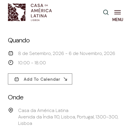
Skip
Menu
pesquisa
to
main
content
Quando
8 de Setembro, 2026 - 6 de Novembro, 2026
10:00 - 18:00
Add To Calendar
Download ICS
Google Calendar
Onde
Casa da América Latina
Avenida da Índia 110, Lisboa, Portugal, 1300-300,
Lisboa