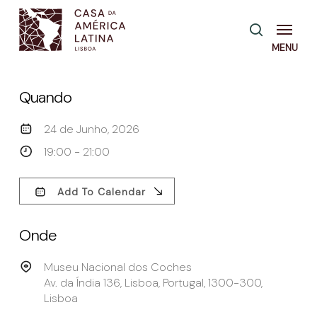
Skip
Menu
pesquisa
to
main
content
Quando
24 de Junho, 2026
19:00 - 21:00
Add To Calendar
Download ICS
Google Calendar
Onde
Museu Nacional dos Coches
Av. da Índia 136, Lisboa, Portugal, 1300-300,
Lisboa